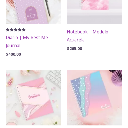
Notebook | Modelo
Valorado
Diario | My Best Me
Acuarela
con
5.00
Journal
de 5
$
265.00
$
400.00