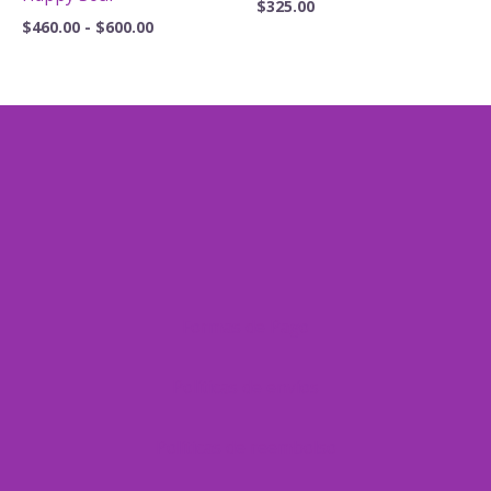
$
325.00
Rango
$
460.00
-
$
600.00
de
precios:
desde
$460.00
hasta
$600.00
Formas de Pago
Políticas de envíos
Políticas de reembolso