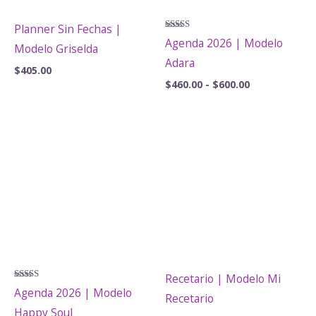
Planner Sin Fechas |
Valorado
Agenda 2026 | Modelo
Modelo Griselda
con
5.00
Adara
de 5
$
405.00
Rango
$
460.00
-
$
600.00
de
precios:
desde
$460.00
hasta
$600.00
Recetario | Modelo Mi
Valorado
Agenda 2026 | Modelo
Recetario
con
5.00
Happy Soul
de 5