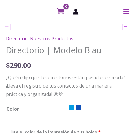
Ir
al
contenido
Directorio
,
Nuestros Productos
Directorio | Modelo Blau
$
290.00
¿Quién dijo que los directorios están pasados de moda?
¡Lleva el registro de tus contactos de una manera
práctica y organizada! 🤩💜
Color
Elige el color de la impresión de tus hojas
*