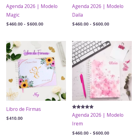
Valorado
Valorado
Agenda 2026 | Modelo
Agenda 2026 | Modelo
con
con
5.00
5.00
Magic
Daila
de 5
de 5
Rango
Rango
$
460.00
-
$
600.00
$
460.00
-
$
600.00
de
de
precios:
precios:
desde
desde
$460.00
$460.00
hasta
hasta
$600.00
$600.00
Libro de Firmas
Valorado
Agenda 2026 | Modelo
con
$
410.00
5.00
Irem
de 5
Rango
$
460.00
-
$
600.00