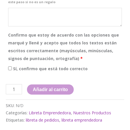
este paso si no es un regalo
Confirmo que estoy de acuerdo con las opciones que
marqué y llené y acepto que todos los textos están
escritos correctamente (mayúsculas, minúsculas,
signos de puntuación, ortografía)
*
Sí, confirmo que está todo correcto
Libreta
Añadir al carrito
Emprendedora
|
SKU:
N/D
Modelo
Categorías:
Libreta Emprendedora
,
Nuestros Productos
Etiquetas:
libreta de pedidos
,
libreta emprendedora
Inari
cantidad