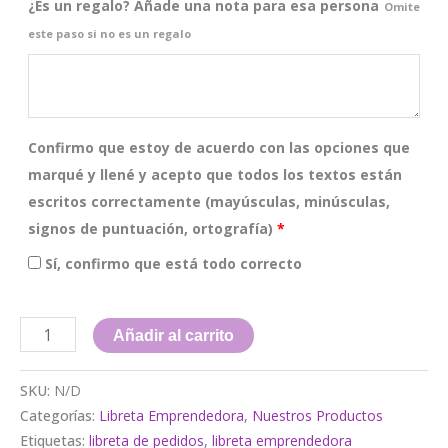
¿Es un regalo? Añade una nota para esa persona
Omite
este paso si no es un regalo
Confirmo que estoy de acuerdo con las opciones que
marqué y llené y acepto que todos los textos están
escritos correctamente (mayúsculas, minúsculas,
signos de puntuación, ortografía)
*
Sí, confirmo que está todo correcto
Libreta
Añadir al carrito
Emprendedora
|
SKU:
N/D
Modelo
Categorías:
Libreta Emprendedora
,
Nuestros Productos
Etiquetas:
libreta de pedidos
,
libreta emprendedora
Music