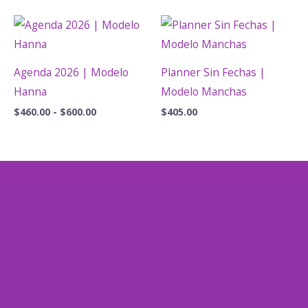
precios:
precios:
desde
desde
$460.00
$460.00
hasta
hasta
$600.00
$600.00
Agenda 2026 | Modelo
Planner Sin Fechas |
Hanna
Modelo Manchas
Rango
$
460.00
-
$
600.00
$
405.00
de
precios:
desde
$460.00
hasta
$600.00
Formas de Pago
Políticas de envíos
Políticas de reembolso