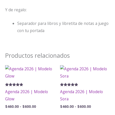
Y de regalo:
Separador para libros y libretita de notas a juego
con tu portada
Productos relacionados
Valorado
Valorado
Agenda 2026 | Modelo
Agenda 2026 | Modelo
con
con
5.00
5.00
Glow
Sora
de 5
de 5
Rango
Rango
$
460.00
-
$
600.00
$
460.00
-
$
600.00
de
de