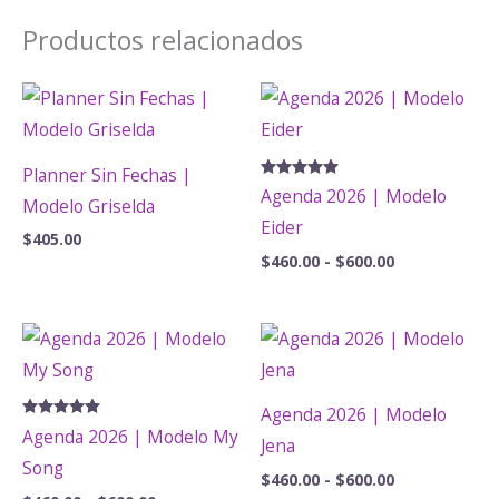
Productos relacionados
Planner Sin Fechas |
Valorado
Agenda 2026 | Modelo
Modelo Griselda
con
5.00
Eider
de 5
$
405.00
Rango
$
460.00
-
$
600.00
de
precios:
desde
$460.00
hasta
$600.00
Agenda 2026 | Modelo
Valorado
Agenda 2026 | Modelo My
Jena
con
5.00
Song
de 5
Rango
$
460.00
-
$
600.00
de