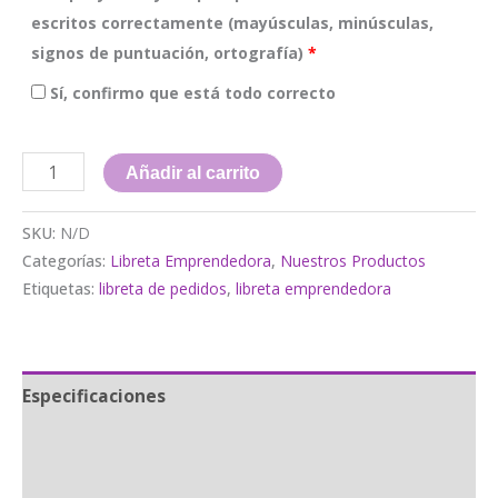
escritos correctamente (mayúsculas, minúsculas,
signos de puntuación, ortografía)
*
Sí, confirmo que está todo correcto
Libreta
Añadir al carrito
Emprendedora
|
SKU:
N/D
Modelo
Categorías:
Libreta Emprendedora
,
Nuestros Productos
Etiquetas:
libreta de pedidos
,
libreta emprendedora
Spring
cantidad
Especificaciones
Envíos
Información adicional