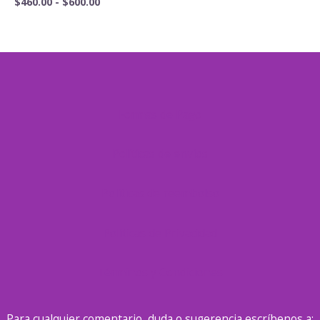
Rango
$
460.00
-
$
600.00
precios:
de
desde
precios:
$460.00
desde
hasta
$460.00
$600.00
hasta
$600.00
Formas de Pago
Políticas de envíos
Políticas de reembolso
Políticas de Privacidad
Términos y Condiciones
Para cualquier comentario, duda o sugerencia escríbenos a: