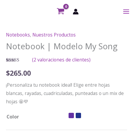
Ir
al
contenido
Notebooks
,
Nuestros Productos
Notebook | Modelo My Song
(
2
valoraciones de clientes)
Valorado
2
$
265.00
con
4.50
de
5 en base a
valoraciones
¡Personaliza tu notebook ideal! Elige entre hojas
de clientes
blancas, rayadas, cuadriculadas, punteadas o un mix de
hojas 🤩💜
Color