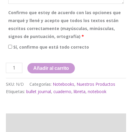
Confirmo que estoy de acuerdo con las opciones que
marqué y llené y acepto que todos los textos están
escritos correctamente (mayúsculas, minúsculas,
signos de puntuación, ortografía)
*
Sí, confirmo que está todo correcto
Notebook
Añadir al carrito
|
Modelo
SKU:
N/D
Categorías:
Notebooks
,
Nuestros Productos
My
Etiquetas:
bullet journal
,
cuaderno
,
libreta
,
notebook
Song
cantidad
Especificaciones