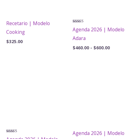
Recetario | Modelo
Valorado
Agenda 2026 | Modelo
Cooking
con
5.00
Adara
de 5
$
325.00
Rango
$
460.00
-
$
600.00
de
precios:
desde
$460.00
hasta
$600.00
Agenda 2026 | Modelo
Valorado